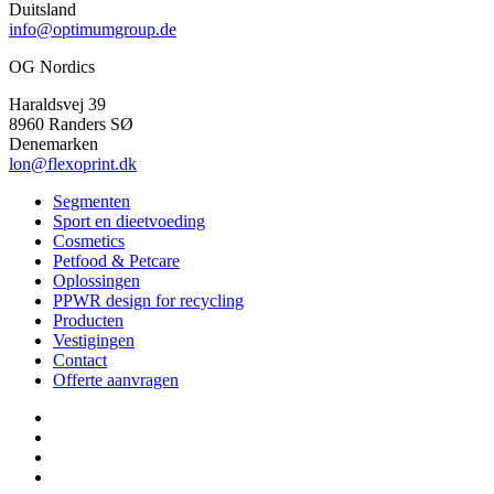
Duitsland
info@optimumgroup.de
OG Nordics
Haraldsvej 39
8960 Randers SØ
Denemarken
lon@flexoprint.dk
Segmenten
Sport en dieetvoeding
Cosmetics
Petfood & Petcare
Oplossingen
PPWR design for recycling
Producten
Vestigingen
Contact
Offerte aanvragen