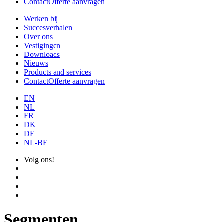
Contact
Offerte aanvragen
Werken bij
Succesverhalen
Over ons
Vestigingen
Downloads
Nieuws
Products and services
Contact
Offerte aanvragen
EN
NL
FR
DK
DE
NL-BE
Volg ons!
Segmenten