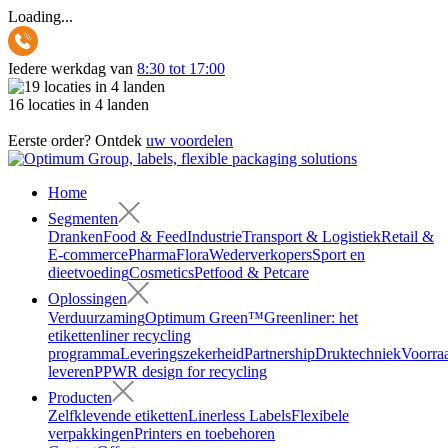
Loading...
Iedere werkdag van
8:30 tot 17:00
16 locaties in 4 landen
Eerste order? Ontdek
uw voordelen
Home
Segmenten
Dranken
Food & Feed
Industrie
Transport & Logistiek
Retail &
E-commerce
Pharma
Flora
Wederverkopers
Sport en
dieetvoeding
Cosmetics
Petfood & Petcare
Oplossingen
Verduurzaming
Optimum Green™
Greenliner: het
etikettenliner recycling
programma
Leveringszekerheid
Partnership
Druktechniek
Voorra
leveren
PPWR design for recycling
Producten
Zelfklevende etiketten
Linerless Labels
Flexibele
verpakkingen
Printers en toebehoren