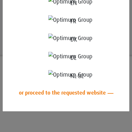
EN
duurzaamheidsbeoordelingen uit van bedrijven uit de
hele wereld, met momenteel een netwerk van meer
FR
dan 100.000 aangesloten bedrijven.
DK
DE
NL-BE
or proceed to the requested website