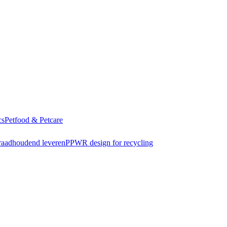
cs
Petfood & Petcare
raadhoudend leveren
PPWR design for recycling