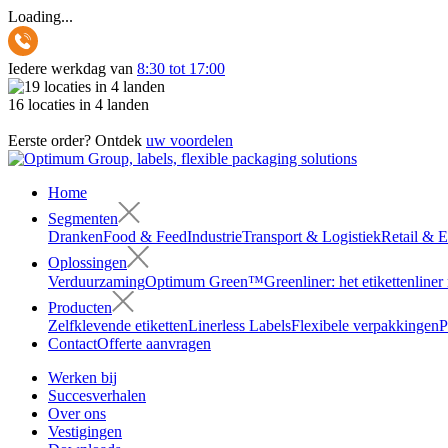
Loading...
Iedere werkdag van
8:30 tot 17:00
16 locaties in 4 landen
Eerste order? Ontdek
uw voordelen
Home
Segmenten
Dranken
Food & Feed
Industrie
Transport & Logistiek
Retail & 
Oplossingen
Verduurzaming
Optimum Green™
Greenliner: het etikettenline
Producten
Zelfklevende etiketten
Linerless Labels
Flexibele verpakkingen
P
Contact
Offerte aanvragen
Werken bij
Succesverhalen
Over ons
Vestigingen