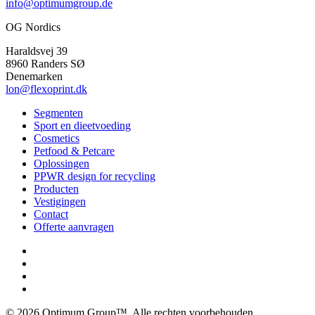
info@optimumgroup.de
OG Nordics
Haraldsvej 39
8960 Randers SØ
Denemarken
lon@flexoprint.dk
Segmenten
Sport en dieetvoeding
Cosmetics
Petfood & Petcare
Oplossingen
PPWR design for recycling
Producten
Vestigingen
Contact
Offerte aanvragen
© 2026 Optimum Group™. Alle rechten voorbehouden.