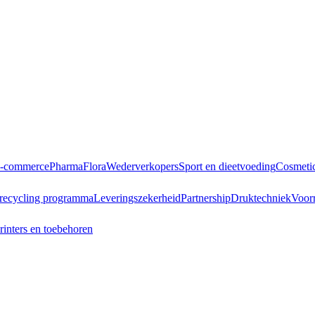
E-commerce
Pharma
Flora
Wederverkopers
Sport en dieetvoeding
Cosmeti
r recycling programma
Leveringszekerheid
Partnership
Druktechniek
Voor
rinters en toebehoren