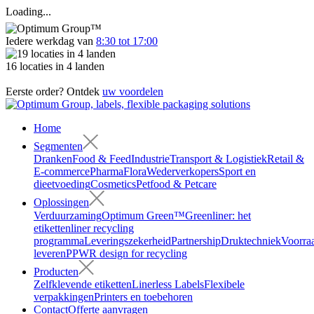
Loading...
Iedere werkdag van
8:30 tot 17:00
16 locaties in 4 landen
Eerste order? Ontdek
uw voordelen
Home
Segmenten
Dranken
Food & Feed
Industrie
Transport & Logistiek
Retail &
E-commerce
Pharma
Flora
Wederverkopers
Sport en
dieetvoeding
Cosmetics
Petfood & Petcare
Oplossingen
Verduurzaming
Optimum Green™
Greenliner: het
etikettenliner recycling
programma
Leveringszekerheid
Partnership
Druktechniek
Voorra
leveren
PPWR design for recycling
Producten
Zelfklevende etiketten
Linerless Labels
Flexibele
verpakkingen
Printers en toebehoren
Contact
Offerte aanvragen